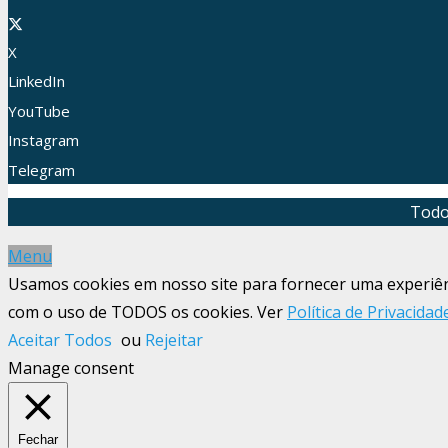
X
LinkedIn
YouTube
Instagram
Telegram
Todo
Menu
Usamos cookies em nosso site para fornecer uma experiênci
com o uso de TODOS os cookies. Ver
Política de Privacidad
Aceitar Todos
ou
Rejeitar
Manage consent
Fechar