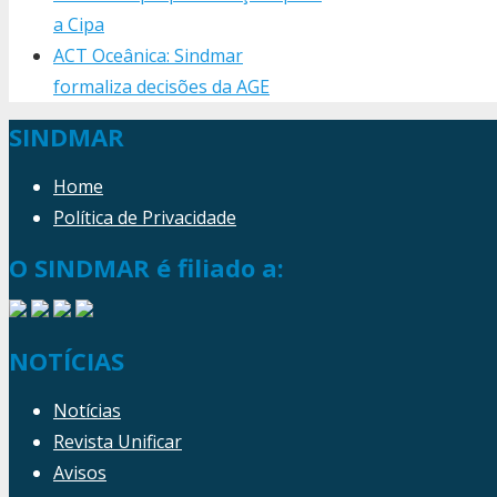
a Cipa
ACT Oceânica: Sindmar
formaliza decisões da AGE
SINDMAR
Home
Política de Privacidade
O SINDMAR é filiado a:
NOTÍCIAS
Notícias
Revista Unificar
Avisos