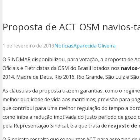
Proposta de ACT OSM navios-ta
1 de fevereiro de 2019
Notícias
Aparecida Oliveira
O SINDMAR disponibilizou, para votação, a proposta de A
Oficiais e Eletricistas da OSM do Brasil lotados nos
navios
2014, Madre de Deus, Rio 2016, Rio Grande, São Luiz e São
As cláusulas da proposta trazem garantias, como o regim
melhor qualidade de vida aos marítimos; previsão para pa
que contribui para uma melhor regulação do tempo a bord
como inibe a redução imotivada do justo período de gozo de
pela Representação Sindical, é a que trata de
reajuste de
O Sindicato ressalta que conquistar ACT para esse tipo de