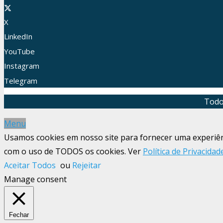
X
LinkedIn
YouTube
Instagram
Telegram
Todo
Menu
Usamos cookies em nosso site para fornecer uma experiênci
com o uso de TODOS os cookies. Ver
Política de Privacidad
Aceitar Todos
ou
Rejeitar
Manage consent
Fechar