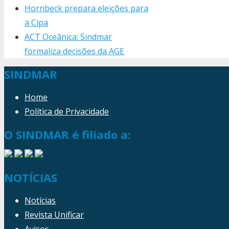
Hornbeck prepara eleições para
a Cipa
ACT Oceânica: Sindmar
formaliza decisões da AGE
SINDMAR
Home
Política de Privacidade
O SINDMAR é filiado a:
NOTÍCIAS
Notícias
Revista Unificar
Avisos