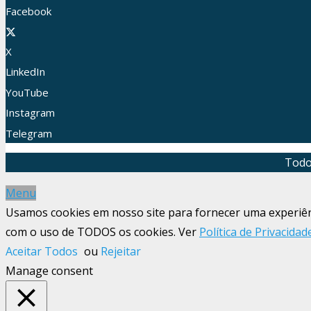
Facebook
X
LinkedIn
YouTube
Instagram
Telegram
Todo
Menu
Usamos cookies em nosso site para fornecer uma experiênci
com o uso de TODOS os cookies. Ver
Política de Privacidad
Aceitar Todos
ou
Rejeitar
Manage consent