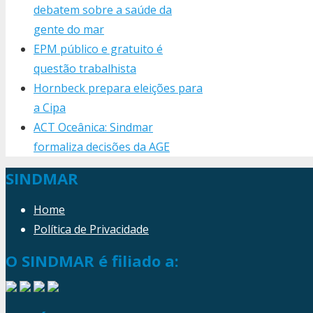
debatem sobre a saúde da
gente do mar
EPM público e gratuito é
questão trabalhista
Hornbeck prepara eleições para
a Cipa
ACT Oceânica: Sindmar
formaliza decisões da AGE
SINDMAR
Home
Política de Privacidade
O SINDMAR é filiado a: