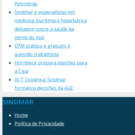
Petrobras
Sindmar e especialistas em
medicina marítima e hiperbárica
debatem sobre a saúde da
gente do mar
EPM público e gratuito é
questão trabalhista
Hornbeck prepara eleições para
a Cipa
ACT Oceânica: Sindmar
formaliza decisões da AGE
SINDMAR
Home
Política de Privacidade