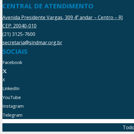
CENTRAL DE ATENDIMENTO
Avenida Presidente Vargas, 309 4º andar – Centro – RJ
CEP: 20040-010
(21) 3125-7600
secretaria@sindmar.org.br
SOCIAIS
Facebook
X
LinkedIn
YouTube
Instagram
Telegram
Todo