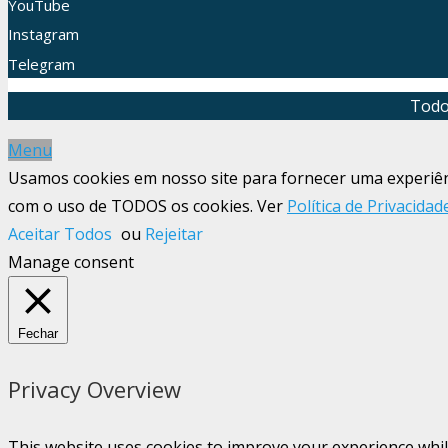
YouTube
Instagram
Telegram
Todo
Menu
Usamos cookies em nosso site para fornecer uma experiênci
com o uso de TODOS os cookies. Ver
Política de Privacidad
Aceitar Todos
ou
Rejeitar
Manage consent
Fechar
Privacy Overview
This website uses cookies to improve your experience whil