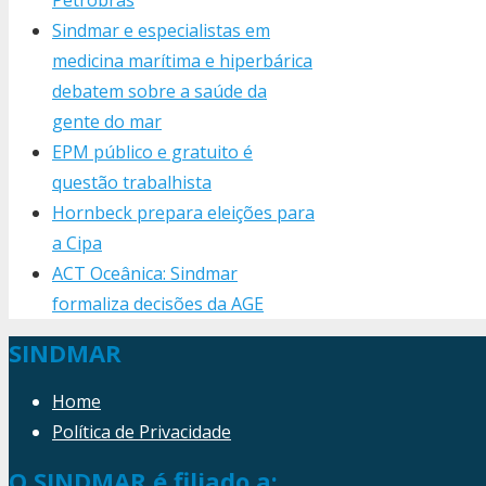
Sindmar e especialistas em
medicina marítima e hiperbárica
debatem sobre a saúde da
gente do mar
EPM público e gratuito é
questão trabalhista
Hornbeck prepara eleições para
a Cipa
ACT Oceânica: Sindmar
formaliza decisões da AGE
SINDMAR
Home
Política de Privacidade
O SINDMAR é filiado a: