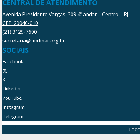
CENTRAL DE ATENDIMENTO
Avenida Presidente Vargas, 309 4º andar – Centro – RJ
CEP: 20040-010
(21) 3125-7600
secretaria@sindmar.org.br
SOCIAIS
Facebook
X
LinkedIn
YouTube
Instagram
Telegram
Todo