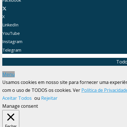
Facebook
X
LinkedIn
YouTube
Instagram
Telegram
Todo
Menu
Usamos cookies em nosso site para fornecer uma experiênci
com o uso de TODOS os cookies. Ver
Política de Privacidad
Aceitar Todos
ou
Rejeitar
Manage consent
Fechar