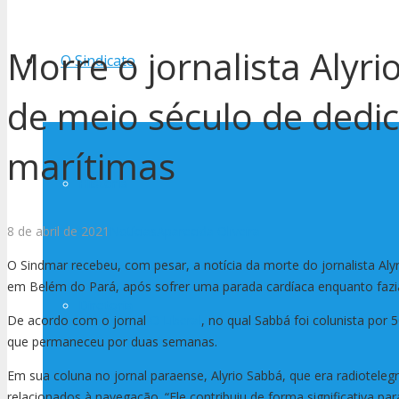
Morre o jornalista Alyr
O Sindicato
de meio século de dedi
marítimas
História
8 de abril de 2021
Notícias
Aparecida Oliveira
O Sindmar recebeu, com pesar, a notícia da morte do jornalista Alyr
em Belém do Pará, após sofrer uma parada cardíaca enquanto fazi
Diretoria
De acordo com o jornal
O Liberal
, no qual Sabbá foi colunista por
que permaneceu por duas semanas.
Em sua coluna no jornal paraense, Alyrio Sabbá, que era radiotele
relacionados à navegação. “Ele contribuiu de forma significativa par