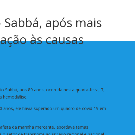
io Sabbá, após mais
cação às causas
io Sabbá, aos 89 anos, ocorrida nesta quarta-feira, 7,
a hemodiálise.
 50 anos, ele havia superado um quadro de covid-19 em
grafista da marinha mercante, abordava temas
a o setor de transporte aquaviário regional e nacional.