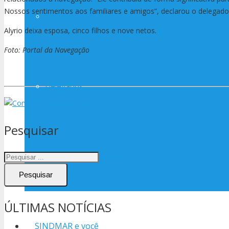
Nossos sentimentos aos familiares e amigos”, declarou o delegado 
Estatuto
Alyrio deixa esposa, cinco filhos e nove netos.
Foto: Portal da Navegação
Delegados
Pesquisar
Investindo em pessoas
Pesquisar
ÚLTIMAS NOTÍCIAS
SINDMAR e você