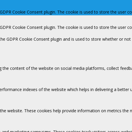
y GDPR Cookie Consent plugin. The cookie is used to store the user co
y GDPR Cookie Consent plugin. The cookie is used to store the user c
 the GDPR Cookie Consent plugin and is used to store whether or not 
ng the content of the website on social media platforms, collect feedb
ormance indexes of the website which helps in delivering a better us
 the website. These cookies help provide information on metrics the nu
s and marketing campaigns. These cookies track visitors across websi