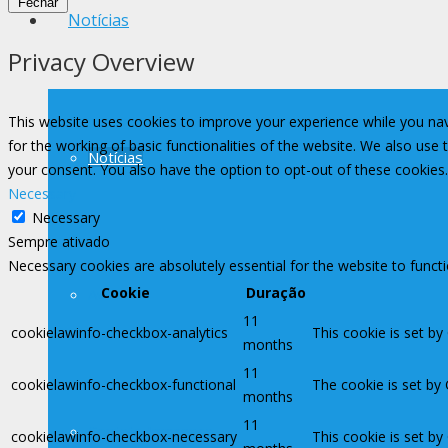
Fechar
Notícias
Privacy Overview
This website uses cookies to improve your experience while you nav
for the working of basic functionalities of the website. We also use
Notícias
your consent. You also have the option to opt-out of these cookies
Necessary
Necessary
Sempre ativado
Necessary cookies are absolutely essential for the website to funct
Cookie
Duração
Avisos
11
cookielawinfo-checkbox-analytics
This cookie is set by
months
11
cookielawinfo-checkbox-functional
The cookie is set by
months
11
Contato Imprensa
cookielawinfo-checkbox-necessary
This cookie is set b