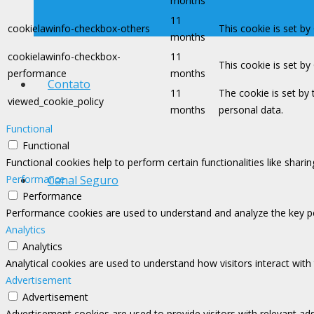
months
11
cookielawinfo-checkbox-others
This cookie is set b
months
cookielawinfo-checkbox-
11
This cookie is set b
performance
months
Contato
11
The cookie is set by
viewed_cookie_policy
months
personal data.
Functional
Functional
Functional cookies help to perform certain functionalities like shari
Performance
Canal Seguro
Performance
Performance cookies are used to understand and analyze the key perf
Analytics
Analytics
Analytical cookies are used to understand how visitors interact with
Advertisement
Advertisement
Advertisement cookies are used to provide visitors with relevant ad