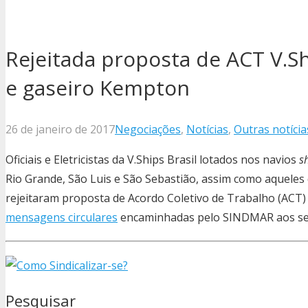
Rejeitada proposta de ACT V.Sh
e gaseiro Kempton
26 de janeiro de 2017
Negociações
,
Notícias
,
Outras notícia
Oficiais e Eletricistas da V.Ships Brasil lotados nos navios
s
Rio Grande, São Luis e São Sebastião, assim como aquele
rejeitaram proposta de Acordo Coletivo de Trabalho (ACT)
mensagens circulares
encaminhadas pelo SINDMAR aos se
Pesquisar