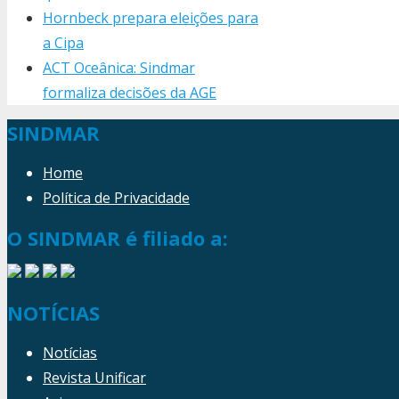
Hornbeck prepara eleições para
a Cipa
ACT Oceânica: Sindmar
formaliza decisões da AGE
SINDMAR
Home
Política de Privacidade
O SINDMAR é filiado a:
NOTÍCIAS
Notícias
Revista Unificar