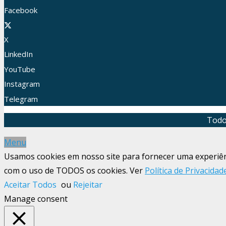
Facebook
X
LinkedIn
YouTube
Instagram
Telegram
Todo
Menu
Usamos cookies em nosso site para fornecer uma experiênci
com o uso de TODOS os cookies. Ver
Política de Privacidad
Aceitar Todos
ou
Rejeitar
Manage consent