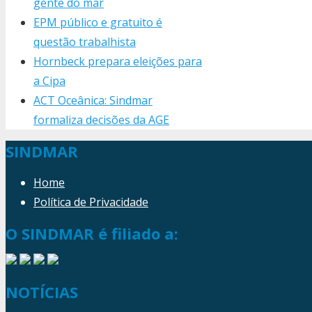
gente do mar
EPM público e gratuito é
questão trabalhista
Hornbeck prepara eleições para
a Cipa
ACT Oceânica: Sindmar
formaliza decisões da AGE
SINDMAR
Home
Política de Privacidade
O SINDMAR é filiado a:
NOTÍCIAS