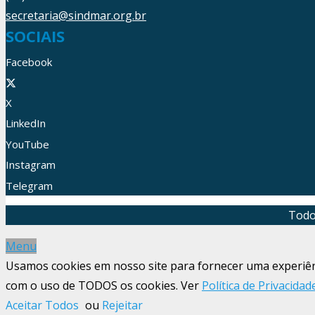
secretaria@sindmar.org.br
SOCIAIS
Facebook
X
LinkedIn
YouTube
Instagram
Telegram
Todo
Menu
Usamos cookies em nosso site para fornecer uma experiênci
com o uso de TODOS os cookies. Ver
Política de Privacidad
Aceitar Todos
ou
Rejeitar