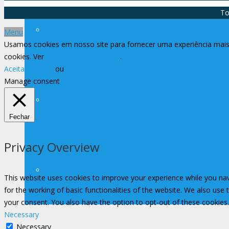
To
Legislação
Menu
Usamos cookies em nosso site para fornecer uma experiência mais 
cookies. Ver
Política de Privacidade
.
Aceitar Todos
ou
Rejeitar
Manage consent
Assessoria de Previdência
Fechar
Privacy Overview
Filiações
This website uses cookies to improve your experience while you nav
for the working of basic functionalities of the website. We also use
your consent. You also have the option to opt-out of these cookies
Necessary
Necessary