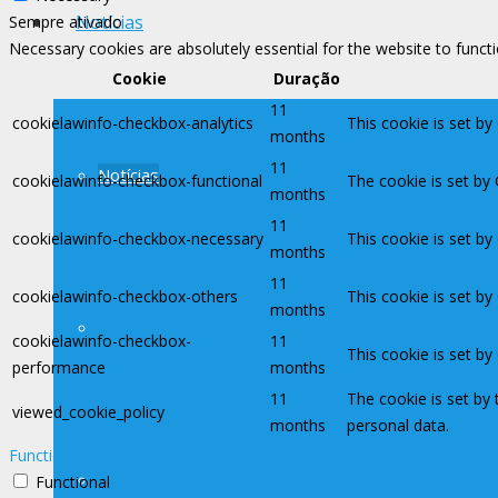
Notícias
Sempre ativado
Necessary cookies are absolutely essential for the website to funct
Cookie
Duração
11
cookielawinfo-checkbox-analytics
This cookie is set by
months
11
Notícias
cookielawinfo-checkbox-functional
The cookie is set by
months
11
cookielawinfo-checkbox-necessary
This cookie is set b
months
11
cookielawinfo-checkbox-others
This cookie is set b
months
Avisos
cookielawinfo-checkbox-
11
This cookie is set b
performance
months
11
The cookie is set by
viewed_cookie_policy
months
personal data.
Functional
Contato Imprensa
Functional