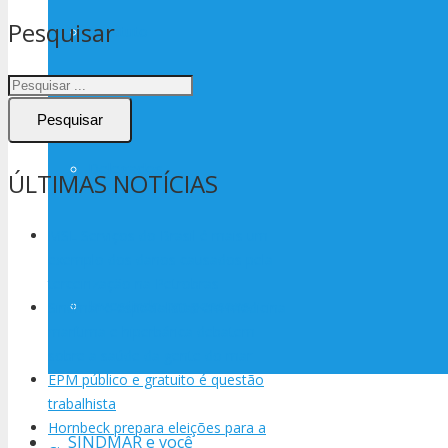
Pesquisar
Estatuto
Pesquisar
Delegados
ÚLTIMAS NOTÍCIAS
MSL Serviços do Brasil é mais um
exemplo dos danos causados pela
terceirização na Petrobras
Investindo em pessoas
Sindmar e especialistas em medicina
marítima e hiperbárica debatem
sobre a saúde da gente do mar
EPM público e gratuito é questão
trabalhista
Hornbeck prepara eleições para a
SINDMAR e você