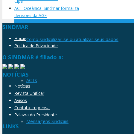
Cipa
ACT Oceânica: Sindmar formaliza
decisões da AGE
SINDMAR
Home
Como sindicalizar-se ou atualizar seus dados
Política de Privacidade
O SINDMAR é filiado a:
NOTÍCIAS
ACTs
Notícias
Revista Unificar
Avisos
Contato Imprensa
Palavra do Presidente
Mensagens Sindicais
LINKS