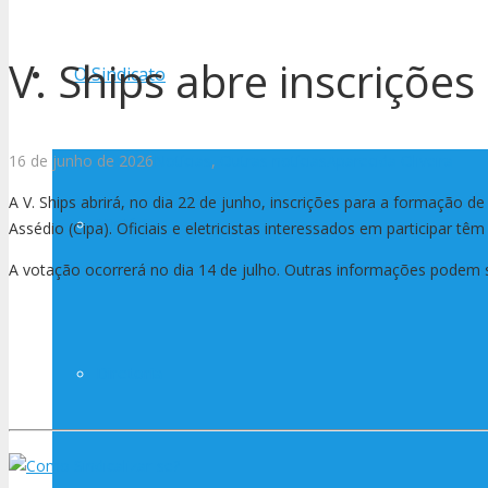
V. Ships abre inscrições
O Sindicato
16 de junho de 2026
Notícias
,
Outras notícias
Aparecida Oliveira
A V. Ships abrirá, no dia 22 de junho, inscrições para a formação 
História
Assédio (Cipa). Oficiais e eletricistas interessados em participar tê
A votação ocorrerá no dia 14 de julho. Outras informações podem s
Diretoria