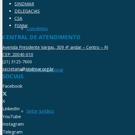
SINDMAR
DELEGACIAS
CSA
FGMar
Convênios
CENTRAL DE ATENDIMENTO
Avenida Presidente Vargas, 309 4º andar – Centro – RJ
CEP: 20040-010
(21) 3125-7600
secretaria@sindmar.org.br
Setor Educacional
SOCIAIS
Facebook
X
LinkedIn
Setor Jurídico
YouTube
Instagram
Telegram