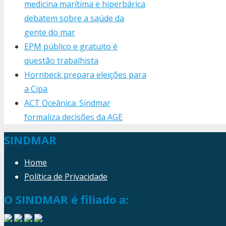
medicina marítima e hiperbárica
debatem sobre a saúde da
gente do mar
EPM público e gratuito é
questão trabalhista
Hornbeck prepara eleições para
a Cipa
ACT Oceânica: Sindmar
formaliza decisões da AGE
SINDMAR
Home
Política de Privacidade
O SINDMAR é filiado a: