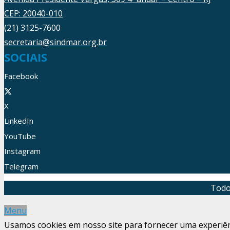
CEP: 20040-010
(21) 3125-7600
secretaria@sindmar.org.br
SOCIAIS
Facebook
X
LinkedIn
YouTube
Instagram
Telegram
Todo
Menu
Usamos cookies em nosso site para fornecer uma experiênci