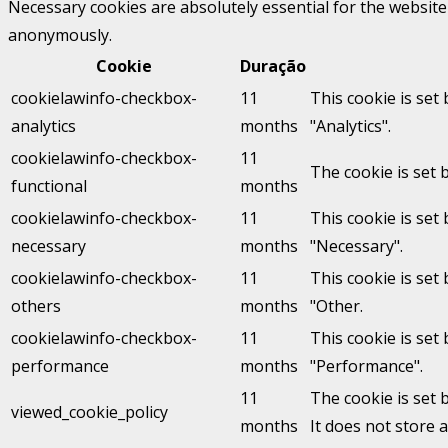
Necessary cookies are absolutely essential for the website 
anonymously.
Cookie
Duração
cookielawinfo-checkbox-
11
This cookie is set
analytics
months
"Analytics".
cookielawinfo-checkbox-
11
The cookie is set 
functional
months
cookielawinfo-checkbox-
11
This cookie is set
necessary
months
"Necessary".
cookielawinfo-checkbox-
11
This cookie is set
others
months
"Other.
cookielawinfo-checkbox-
11
This cookie is set
performance
months
"Performance".
11
The cookie is set 
viewed_cookie_policy
months
It does not store 