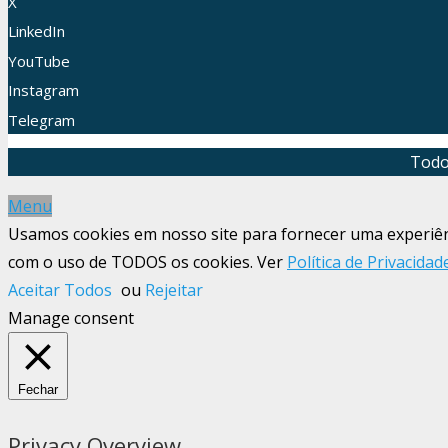
X
LinkedIn
YouTube
Instagram
Telegram
Todo
Menu
Usamos cookies em nosso site para fornecer uma experiênci
com o uso de TODOS os cookies. Ver
Política de Privacidad
Aceitar Todos
ou
Rejeitar
Manage consent
Fechar
Privacy Overview