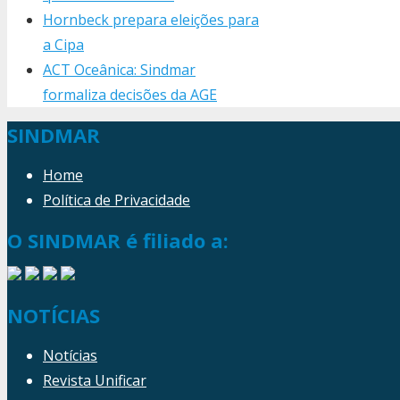
Hornbeck prepara eleições para
a Cipa
ACT Oceânica: Sindmar
formaliza decisões da AGE
SINDMAR
Home
Política de Privacidade
O SINDMAR é filiado a:
NOTÍCIAS
Notícias
Revista Unificar