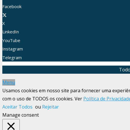
Facebook
X
LinkedIn
YouTube
Instagram
Telegram
Todo
Menu
Usamos cookies em nosso site para fornecer uma experiênci
com o uso de TODOS os cookies. Ver
Política de Privacidad
Aceitar Todos
ou
Rejeitar
Manage consent