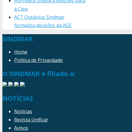
Hornbeck prepara eleições para
a Cipa
ACT Oceânica: Sindmar
formaliza decisões da AGE
SINDMAR
Home
Política de Privacidade
O SINDMAR é filiado a:
NOTÍCIAS
Notícias
Revista Unificar
Avisos