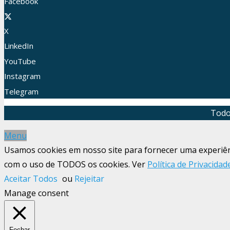
Facebook
X
LinkedIn
YouTube
Instagram
Telegram
Todo
Menu
Usamos cookies em nosso site para fornecer uma experiênci
com o uso de TODOS os cookies. Ver
Política de Privacidad
Aceitar Todos
ou
Rejeitar
Manage consent
Fechar