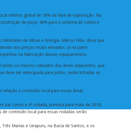
local mínimo global de 18% na fase de exploração. Na
construção de poço; 40% para o sistema de coleta e
 Ministério de Minas e Energia, Márcio Félix, disse que
 devido aos preços muito elevados. Já na parte
m expertise na fabricação desses equipamentos.
ocal serão os mesmo cobrados das áreas adjacentes, que
e deve ser antecipada para junho, serão licitadas as
 relação a conteúdo local para essas áreas
-sal, como a 4ª rodada, prevista para maio de 2018,
s de conteúdo local para essas rodadas serão
 Três Marias e Uirapuru, na Bacia de Santos, e os