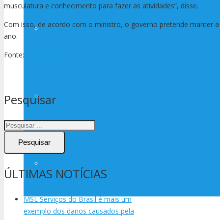
musculatura e conhecimento para fazer as atividades”, disse.
Com isso, de acordo com o ministro, o governo pretende manter a in
Legislação
ano.
Fonte:
Correio Braziliense
Assessoria de Previdência
Pesquisar
Pesquisar
Filiações
ÚLTIMAS NOTÍCIAS
MSL Serviços do Brasil é mais um
exemplo dos danos causados pela