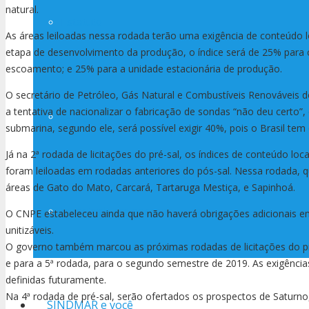
natural.
Estatuto
As áreas leiloadas nessa rodada terão uma exigência de conteúdo 
etapa de desenvolvimento da produção, o índice será de 25% para 
escoamento; e 25% para a unidade estacionária de produção.
O secretário de Petróleo, Gás Natural e Combustíveis Renováveis do
a tentativa de nacionalizar o fabricação de sondas “não deu certo”,
Delegados
submarina, segundo ele, será possível exigir 40%, pois o Brasil te
Já na 2ª rodada de licitações do pré-sal, os índices de conteúdo l
foram leiloadas em rodadas anteriores do pós-sal. Nessa rodada, qu
áreas de Gato do Mato, Carcará, Tartaruga Mestiça, e Sapinhoá.
Investindo em pessoas
O CNPE estabeleceu ainda que não haverá obrigações adicionais em
unitizáveis.
O governo também marcou as próximas rodadas de licitações do pré
e para a 5ª rodada, para o segundo semestre de 2019. As exigência
definidas futuramente.
Na 4ª rodada de pré-sal, serão ofertados os prospectos de Saturno,
SINDMAR e você