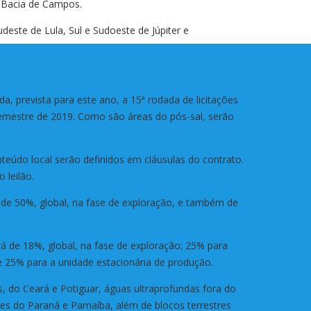
 Bacia de Campos.
deste de Lula, Sul e Sudoeste de Júpiter e
, prevista para este ano, a 15ª rodada de licitações
semestre de 2019. Como são áreas do pós-sal, serão
teúdo local serão definidos em cláusulas do contrato.
 leilão.
 de 50%, global, na fase de exploração, e também de
á de 18%, global, na fase de exploração; 25% para
 25% para a unidade estacionária de produção.
, do Ceará e Potiguar, águas ultraprofundas fora do
es do Paraná e Parnaíba, além de blocos terrestres