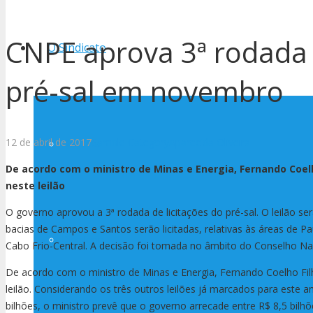
CNPE aprova 3ª rodada d
O Sindicato
pré-sal em novembro
12 de abril de 2017
Sample Category
Aparecida Oliveira
História
De acordo com o ministro de Minas e Energia, Fernando Coelh
neste leilão
O governo aprovou a 3ª rodada de licitações do pré-sal. O leilão 
bacias de Campos e Santos serão licitadas, relativas às áreas de Pa
Diretoria
Cabo Frio-Central. A decisão foi tomada no âmbito do Conselho Nac
De acordo com o ministro de Minas e Energia, Fernando Coelho Filh
leilão. Considerando os três outros leilões já marcados para este 
bilhões, o ministro prevê que o governo arrecade entre R$ 8,5 bilhõe