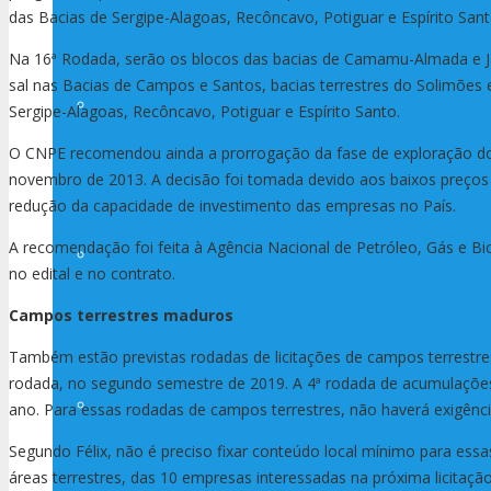
das Bacias de Sergipe-Alagoas, Recôncavo, Potiguar e Espírito Sant
Na 16ª Rodada, serão os blocos das bacias de Camamu-Almada e Ja
sal nas Bacias de Campos e Santos, bacias terrestres do Solimões e
Convênios
Sergipe-Alagoas, Recôncavo, Potiguar e Espírito Santo.
O CNPE recomendou ainda a prorrogação da fase de exploração dos 
novembro de 2013. A decisão foi tomada devido aos baixos preços 
redução da capacidade de investimento das empresas no País.
A recomendação foi feita à Agência Nacional de Petróleo, Gás e Bio
Setor Educacional
no edital e no contrato.
Campos terrestres maduros
Também estão previstas rodadas de licitações de campos terrestre
rodada, no segundo semestre de 2019. A 4ª rodada de acumulações
Setor Jurídico
ano. Para essas rodadas de campos terrestres, não haverá exigênci
Segundo Félix, não é preciso fixar conteúdo local mínimo para essa
áreas terrestres, das 10 empresas interessadas na próxima licitaç