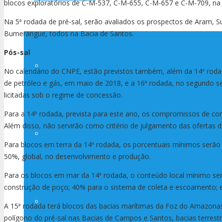
blocos exploratórios de C-M-537, C-M-655, C-M-657 e C-M-709, na
Na 5ª rodada de pré-sal, serão avaliados os prospectos de Aram, Su
Bumerangue, todos na Bacia de Santos.
Pós-sal
Como sindicalizar-se ou atualizar seus dados
No calendário do CNPE, estão previstos também, além da 14ª rodada
de petróleo e gás, em maio de 2018, e a 16ª rodada, no segundo 
licitadas sob o regime de concessão.
Para a 14ª rodada, prevista para este ano, os compromissos de con
Além disso, não servirão como critério de julgamento das ofertas do
ACTs
Para blocos em terra da 14ª rodada, os porcentuais mínimos serão
50%, global, no desenvolvimento e produção.
Para os blocos em mar da 14ª rodada, o conteúdo local mínimo ser
construção de poço; 40% para o sistema de coleta e escoamento; e
Mensagens Sindicais
A 15ª rodada terá blocos das bacias marítimas da Foz do Amazonas
polígono do pré-sal nas Bacias de Campos e Santos, bacias terrestr