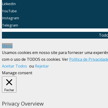
LinkedIn
YouTube
Instagram
Telegram
Todo
Menu
Usamos cookies em nosso site para fornecer uma experiênci
com o uso de TODOS os cookies. Ver
Política de Privacidad
Aceitar Todos
ou
Rejeitar
Manage consent
Fechar
Privacy Overview