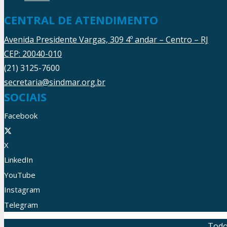
CENTRAL DE ATENDIMENTO
Avenida Presidente Vargas, 309 4º andar – Centro – RJ
CEP: 20040-010
(21) 3125-7600
secretaria@sindmar.org.br
SOCIAIS
Facebook
X
LinkedIn
YouTube
Instagram
Telegram
Todo