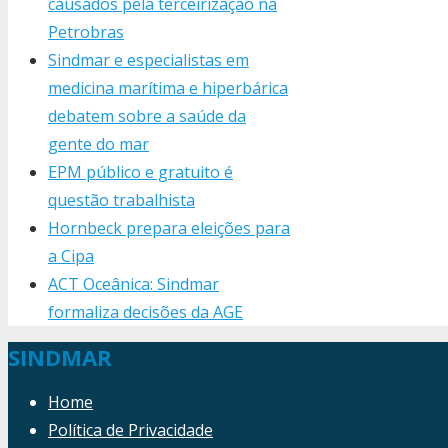
causados pela terceirização na
Petrobras
Sindmar e especialistas em
medicina marítima e hiperbárica
debatem sobre a saúde da
gente do mar
EPM público e gratuito é
questão trabalhista
Hornbeck prepara eleições para
a Cipa
ACT Oceânica: Sindmar
formaliza decisões da AGE
SINDMAR
Home
Política de Privacidade