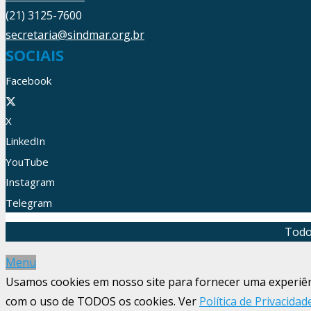
(21) 3125-7600
secretaria@sindmar.org.br
SOCIAIS
Facebook
X
LinkedIn
YouTube
Instagram
Telegram
Todo
Menu
Usamos cookies em nosso site para fornecer uma experiênci
com o uso de TODOS os cookies. Ver
Política de Privacidad