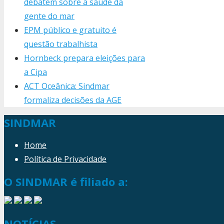
debatem sobre a saúde da
gente do mar
EPM público e gratuito é
questão trabalhista
Hornbeck prepara eleições para
a Cipa
ACT Oceânica: Sindmar
formaliza decisões da AGE
SINDMAR
Home
Política de Privacidade
O SINDMAR é filiado a:
NOTÍCIAS