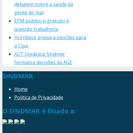
debatem sobre a saúde da
gente do mar
EPM público e gratuito é
questão trabalhista
Hornbeck prepara eleições para
a Cipa
ACT Oceânica: Sindmar
formaliza decisões da AGE
SINDMAR
Home
Política de Privacidade
O SINDMAR é filiado a: