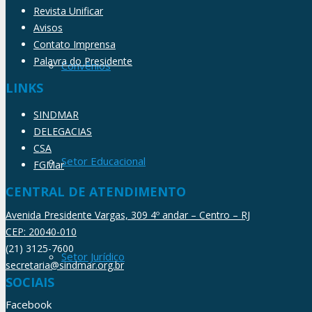
Revista Unificar
Avisos
Contato Imprensa
Palavra do Presidente
Convênios
LINKS
SINDMAR
DELEGACIAS
CSA
Setor Educacional
FGMar
CENTRAL DE ATENDIMENTO
Avenida Presidente Vargas, 309 4º andar – Centro – RJ
CEP: 20040-010
(21) 3125-7600
Setor Jurídico
secretaria@sindmar.org.br
SOCIAIS
Facebook