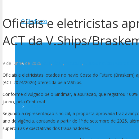
Oficiais e eletricistas 
O Sindicato
ACT da V.Ships/Braske
9 de junho de 2026
des1
,
des2
,
Notícias
,
Outras notícias
Aparecida Ol
História
Oficiais e eletricistas lotados no navio Costa do Futuro (Braskem)
(ACT 2024/2026) oferecida pela V.Ships.
Conforme divulgado pelo Sindmar, a apuração, que registrou 100% de
junho, pela Conttmaf.
Diretoria
Segundo a representação sindical, a proposta aprovada traz avanç
ano de vigência, contando a partir de 1º de setembro de 2025, alé
superou as expectativas dos trabalhadores.