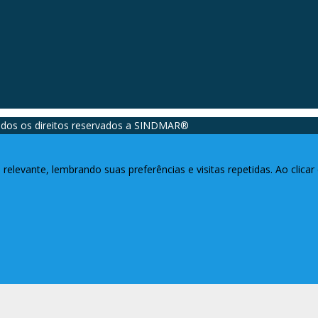
dos os direitos reservados a SINDMAR®️
relevante, lembrando suas preferências e visitas repetidas. Ao clic