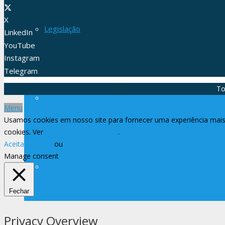
X
Legislação
LinkedIn
YouTube
Instagram
Telegram
To
Assessoria de Previdência
Menu
Usamos cookies em nosso site para fornecer uma experiência mais 
cookies. Ver
Política de Privacidade
.
Aceitar Todos
ou
Rejeitar
Manage consent
Filiações
Fechar
Privacy Overview