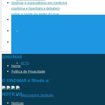
Sindmar e especialistas em medicina
marítima e hiperbárica debatem
sobre a saúde da gente do mar
EPM público e gratuito é questão
trabalhista
Como sindicalizar-se ou atualizar seus dados
Hornbeck prepara eleições para a
Cipa
ACT Oceânica: Sindmar formaliza
decisões da AGE
SINDMAR
ACTs
Home
Política de Privacidade
O SINDMAR é filiado a:
NOTÍCIAS
Mensagens Sindicais
Notícias