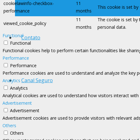
cookielawinfo-checkbox-
11
This cookie is set b
performance
months
11
The cookie is set by
viewed_cookie_policy
months
personal data.
Functional
Contato
Functional
Functional cookies help to perform certain functionalities like shari
Performance
Performance
Performance cookies are used to understand and analyze the key perf
Canal Seguro
Analytics
Analytics
Analytical cookies are used to understand how visitors interact with
Advertisement
Advertisement
Advertisement cookies are used to provide visitors with relevant ad
Others
Others