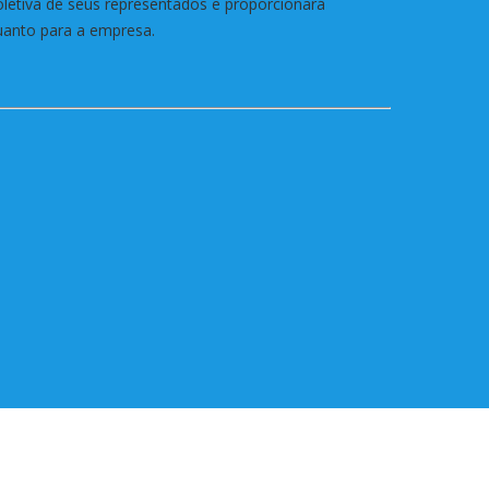
oletiva de seus representados e proporcionará
quanto para a empresa.