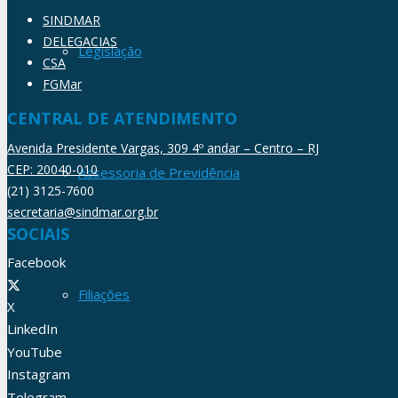
SINDMAR
DELEGACIAS
Legislação
CSA
FGMar
CENTRAL DE ATENDIMENTO
Avenida Presidente Vargas, 309 4º andar – Centro – RJ
CEP: 20040-010
Assessoria de Previdência
(21) 3125-7600
secretaria@sindmar.org.br
SOCIAIS
Facebook
Filiações
X
LinkedIn
YouTube
Instagram
Telegram