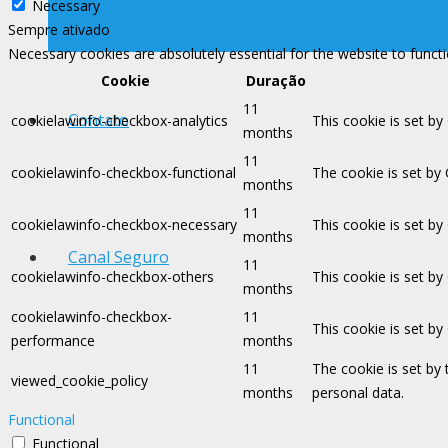
Necessary
Sempre ativado
Necessary cookies are absolutely essential for the website to funct
Cookie
Duração
11
Contato
cookielawinfo-checkbox-analytics
This cookie is set by
months
11
cookielawinfo-checkbox-functional
The cookie is set by
months
11
cookielawinfo-checkbox-necessary
This cookie is set b
months
Canal Seguro
11
cookielawinfo-checkbox-others
This cookie is set b
months
cookielawinfo-checkbox-
11
This cookie is set b
performance
months
11
The cookie is set by
viewed_cookie_policy
months
personal data.
Functional
Functional