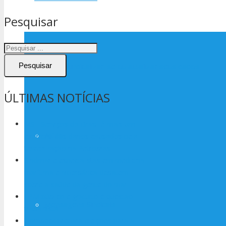
Pesquisar
Como sindicalizar-se ou atualizar seus dados
Pesquisar
ÚLTIMAS NOTÍCIAS
MSL Serviços do Brasil é mais um
ACTs
exemplo dos danos causados pela
terceirização na Petrobras
Sindmar e especialistas em medicina
marítima e hiperbárica debatem
sobre a saúde da gente do mar
EPM público e gratuito é questão
Mensagens Sindicais
trabalhista
Hornbeck prepara eleições para a