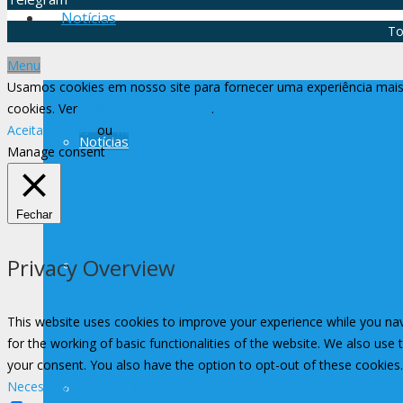
Notícias
To
Menu
Usamos cookies em nosso site para fornecer uma experiência mais 
cookies. Ver
Política de Privacidade
.
Aceitar Todos
ou
Rejeitar
Notícias
Manage consent
Fechar
Privacy Overview
Avisos
This website uses cookies to improve your experience while you nav
for the working of basic functionalities of the website. We also use
your consent. You also have the option to opt-out of these cookies
Necessary
Contato Imprensa