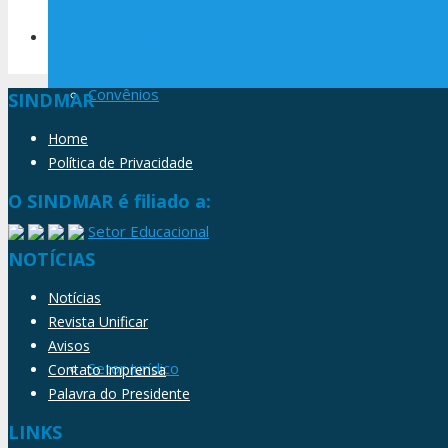
Cipa
ACT Oceânica: Sindmar formaliza
decisões da AGE
Convênios
SINDMAR
Home
Política de Privacidade
O SINDMAR é filiado a:
Setor Educacional
NOTÍCIAS
Notícias
Revista Unificar
Avisos
Setor Jurídico
Contato Imprensa
Palavra do Presidente
LINKS