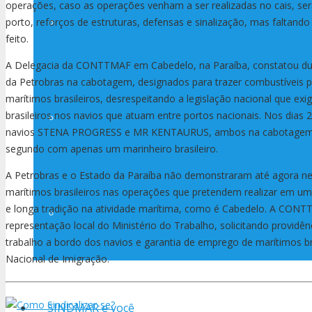
operações, caso as operações venham a ser realizadas no cais, se
Estatuto
porto, reforços de estruturas, defensas e sinalização, mas faltand
feito.
A Delegacia da CONTTMAF em Cabedelo, na Paraíba, constatou du
da Petrobras na cabotagem, designados para trazer combustíveis 
marítimos brasileiros, desrespeitando a legislação nacional que ex
brasileiros nos navios que atuam entre portos nacionais. Nos dias
Delegados
navios STENA PROGRESS e MR KENTAURUS, ambos na cabotagem, o
segundo com apenas um marinheiro brasileiro.
A Petrobras e o Estado da Paraíba não demonstraram até agora n
marítimos brasileiros nas operações que pretendem realizar em u
e longa tradição na atividade marítima, como é Cabedelo. A CON
Investindo em pessoas
representação local do Ministério do Trabalho, solicitando providên
trabalho a bordo dos navios e garantia de emprego de marítimos 
Nacional de Imigração.
SINDMAR e você