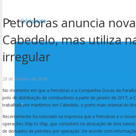
Petrobras anuncia nov
O Sindicato
Cabedelo, mas utiliza n
irregular
História
28 de outubro de 2016
Notícias
,
Outras notícias
,
Outras notícias ant
No momento em que a Petrobras e a Companhia Docas da Paraíba
polo de distribuição de combustíveis a partir de janeiro de 2017
Diretoria
trabalhadores marítimos em Cabedelo, o porto mais oriental do litora
Recentemente foi noticiado na imprensa que a Petrobras e o Gove
operações Ship to Ship, que consistem na atracação de dois navios
de derivados de petróleo por operação. De acordo com informações 