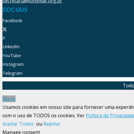
secretaria@sindmar.org.br
SOCIAIS
Facebook
X
LinkedIn
YouTube
Instagram
Telegram
Todo
Menu
Usamos cookies em nosso site para fornecer uma experiênci
com o uso de TODOS os cookies. Ver
Política de Privacidad
Aceitar Todos
ou
Rejeitar
Manage consent