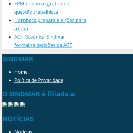
EPM público e gratuito é
questão trabalhista
Hornbeck prepara eleições para
a Cipa
ACT Oceânica: Sindmar
formaliza decisões da AGE
SINDMAR
Home
Política de Privacidade
O SINDMAR é filiado a:
NOTÍCIAS
Notícias