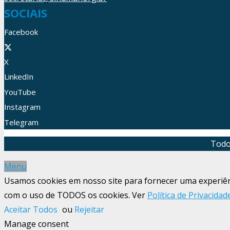
SOCIAIS
Facebook
X
LinkedIn
YouTube
Instagram
Telegram
Todo
Menu
Usamos cookies em nosso site para fornecer uma experiênci
com o uso de TODOS os cookies. Ver
Política de Privacidad
Aceitar Todos
ou
Rejeitar
Manage consent