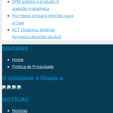
EPM público e gratuito é
questão trabalhista
Hornbeck prepara eleições para
a Cipa
ACT Oceânica: Sindmar
formaliza decisões da AGE
SINDMAR
Home
Política de Privacidade
O SINDMAR é filiado a:
NOTÍCIAS
Notícias