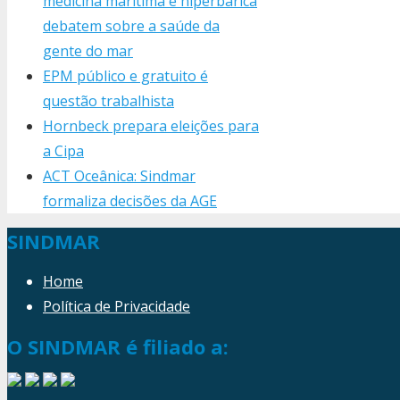
medicina marítima e hiperbárica
debatem sobre a saúde da
gente do mar
EPM público e gratuito é
questão trabalhista
Hornbeck prepara eleições para
a Cipa
ACT Oceânica: Sindmar
formaliza decisões da AGE
SINDMAR
Home
Política de Privacidade
O SINDMAR é filiado a: