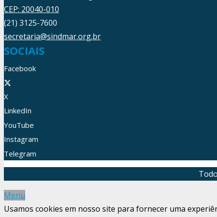
CEP: 20040-010
(21) 3125-7600
secretaria@sindmar.org.br
SOCIAIS
Facebook
X
LinkedIn
YouTube
Instagram
Telegram
Todo
Menu
Usamos cookies em nosso site para fornecer uma experiênci