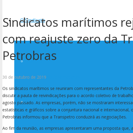
Sindicatos marítimos r
O Sindicato
com reajuste zero da T
Petrobras
História
30 de outubro de 2019
Notícias
Imprensa
Os sindicatos marítimos se reuniram com representantes da Petrobr
discutir a pauta de reivindicações para o acordo coletivo de traba
Diretoria
agosto passado. As empresas, porém, não se mostraram interessad
estatísticas e gráficos sobre a conjuntura nacional e internacional
Petrobras informou que a Transpetro conduzirá as negociações.
Ao fim da reunião, as empresas apresentaram uma proposta que, al