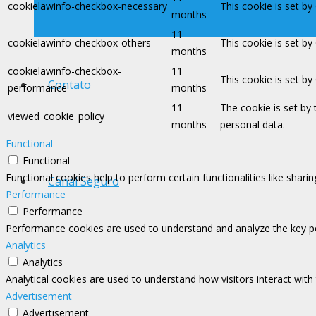
cookielawinfo-checkbox-necessary
This cookie is set b
months
11
cookielawinfo-checkbox-others
This cookie is set b
months
cookielawinfo-checkbox-
11
This cookie is set b
Contato
performance
months
11
The cookie is set by
viewed_cookie_policy
months
personal data.
Functional
Functional
Functional cookies help to perform certain functionalities like shari
Canal Seguro
Performance
Performance
Performance cookies are used to understand and analyze the key perf
Analytics
Analytics
Analytical cookies are used to understand how visitors interact with
Advertisement
Advertisement