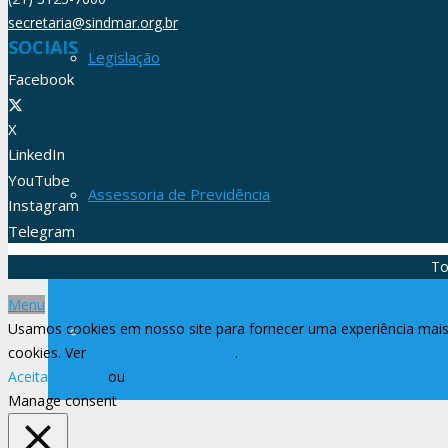
secretaria@sindmar.org.br
SOCIAIS
Legislação
Facebook
X
LinkedIn
YouTube
Assessoria de Previdência
Instagram
Telegram
To
Menu
Usamos cookies em nosso site para fornecer uma experiência mais 
Filiações
cookies. Ver
Política de Privacidade
.
Aceitar Todos
ou
Rejeitar
Manage consent