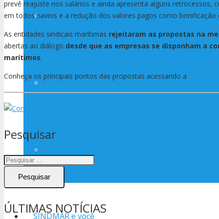
prevê reajuste nos salários e ainda apresenta alguns retrocesso
Estatuto
em todos navios e a redução dos valores pagos como bonificação d
As entidades sindicais marítimas
rejeitaram as propostas na m
abertas ao diálogo
desde que as empresas se disponham a cons
marítimos
.
Conheça os principais pontos das propostas acessando a
mensagem
Delegados
Pesquisar
Investindo em pessoas
Pesquisar
ÚLTIMAS NOTÍCIAS
SINDMAR e você