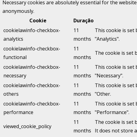
Necessary cookies are absolutely essential for the website 
anonymously.
Cookie
Duração
cookielawinfo-checkbox-
11
This cookie is set
analytics
months
"Analytics".
cookielawinfo-checkbox-
11
The cookie is set 
functional
months
cookielawinfo-checkbox-
11
This cookie is set
necessary
months
"Necessary".
cookielawinfo-checkbox-
11
This cookie is set
others
months
"Other.
cookielawinfo-checkbox-
11
This cookie is set
performance
months
"Performance".
11
The cookie is set 
viewed_cookie_policy
months
It does not store 