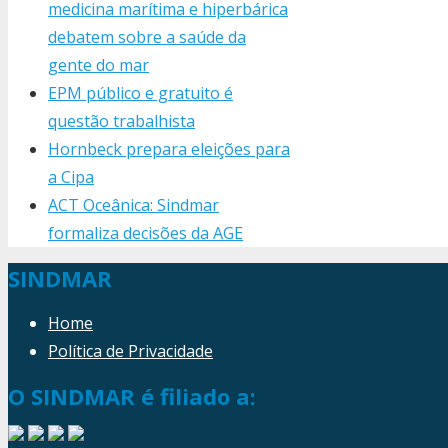
medicina marítima e hiperbárica
debatem sobre a saúde da
gente do mar
EPM público e gratuito é
questão trabalhista
Hornbeck prepara eleições para
a Cipa
ACT Oceânica: Sindmar
formaliza decisões da AGE
SINDMAR
Home
Política de Privacidade
O SINDMAR é filiado a: