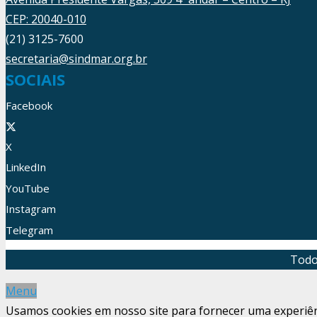
CEP: 20040-010
(21) 3125-7600
secretaria@sindmar.org.br
SOCIAIS
Facebook
X
LinkedIn
YouTube
Instagram
Telegram
Todo
Menu
Usamos cookies em nosso site para fornecer uma experiênci