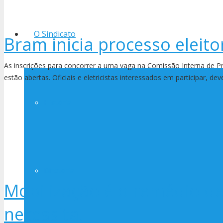
O Sindicato
Bram inicia processo eleito
As inscrições para concorrer a uma vaga na Comissão Interna de 
estão abertas. Oficiais e eletricistas interessados em participar, d
História
Diretoria
Mobilização é o remédio d
necessita!