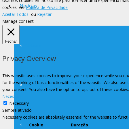
Usamos cookies em nosso site para fornecer uma experiência mais 
Notícias
cookies. Ver
Política de Privacidade
.
Aceitar Todos
ou
Rejeitar
Manage consent
Fechar
Notícias
Privacy Overview
This website uses cookies to improve your experience while you nav
for the working of basic functionalities of the website. We also use
Avisos
your consent. You also have the option to opt-out of these cookies
Necessary
Necessary
Sempre ativado
Necessary cookies are absolutely essential for the website to funct
Contato Imprensa
Cookie
Duração