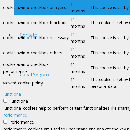
11
cookielawinfo-checkbox-analytics
This cookie is set by
months
11
cookielawinfo-checkbox-functional
The cookie is set by
months
11
Contato
cookielawinfo-checkbox-necessary
This cookie is set b
months
11
cookielawinfo-checkbox-others
This cookie is set b
months
cookielawinfo-checkbox-
11
This cookie is set b
performance
months
Canal Seguro
11
The cookie is set by
viewed_cookie_policy
months
personal data.
Functional
Functional
Functional cookies help to perform certain functionalities like shari
Performance
Performance
Performance cookies are used to understand and analyze the key perf