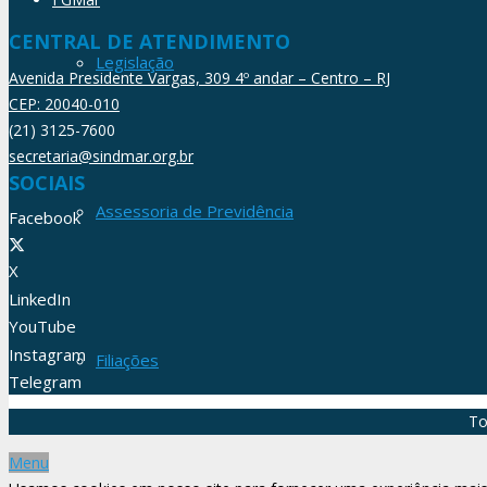
CENTRAL DE ATENDIMENTO
Legislação
Avenida Presidente Vargas, 309 4º andar – Centro – RJ
CEP: 20040-010
(21) 3125-7600
secretaria@sindmar.org.br
SOCIAIS
Assessoria de Previdência
Facebook
X
LinkedIn
YouTube
Instagram
Filiações
Telegram
To
Menu