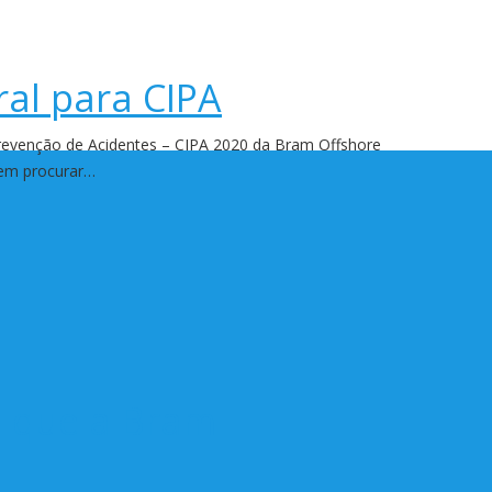
ral para CIPA
Prevenção de Acidentes – CIPA 2020 da Bram Offshore
evem procurar…
e que a Bram