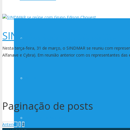
SINDMAR se reúne com Gru
Como sindicalizar-se ou atualizar seus dados
Nesta terça-feira, 31 de março, o SINDMAR se reuniu com repres
Alfanave e Cybra). Em reunião anterior com os representantes da
ACTs
Paginação de posts
Mensagens Sindicais
Anterior
1
2