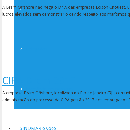
A Bram Offshore não nega o DNA das empresas Edison Chouest, u
Estatuto
lucros elevados sem demonstrar o devido respeito aos marítimo
Delegados
CIPA Bram 2017
Investindo em pessoas
A empresa Bram Offshore, localizada no Rio de Janeiro (RJ), comun
administração do processo da CIPA gestão 2017 dos empregados Mar
SINDMAR e você