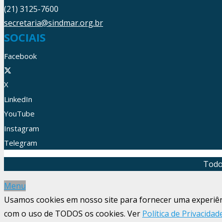
(21) 3125-7600
secretaria@sindmar.org.br
SOCIAIS
Facebook
X
LinkedIn
YouTube
Instagram
Telegram
Todo
Menu
Usamos cookies em nosso site para fornecer uma experiênci
com o uso de TODOS os cookies. Ver
Política de Privacidad