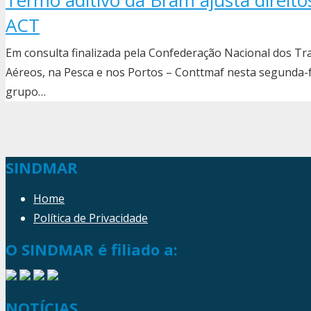
Termo aditivo da Bram ajusta direit
ACT
Em consulta finalizada pela Confederação Nacional dos T
Aéreos, na Pesca e nos Portos – Conttmaf nesta segunda-fei
grupo…
SINDMAR
Home
Política de Privacidade
O SINDMAR é filiado a:
NOTÍCIAS