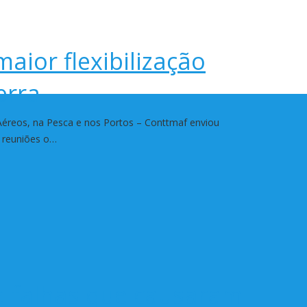
maior flexibilização
erra
éreos, na Pesca e nos Portos – Conttmaf enviou
s reuniões o…
e falhas que causaram