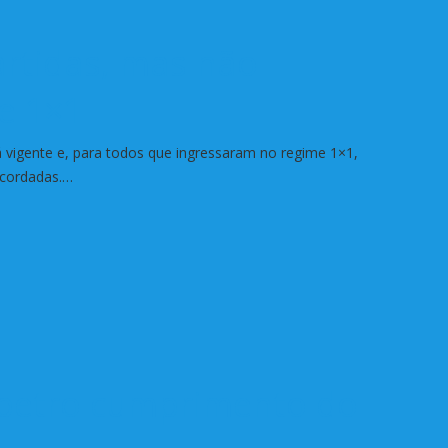
artidas, mas não
e 1×1
 vigente e, para todos que ingressaram no regime 1×1,
 acordadas.…
petro cumprimento do