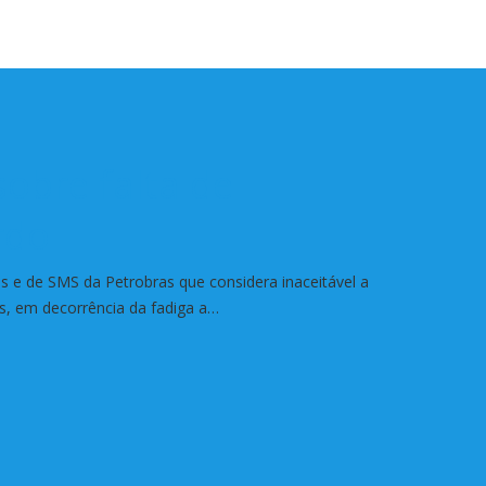
obre falta de
rdo
e de SMS da Petrobras que considera inaceitável a
es, em decorrência da fadiga a…