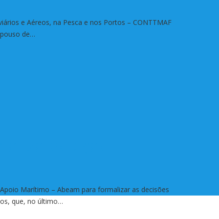
viários e Aéreos, na Pesca e nos Portos – CONTTMAF
repouso de…
aliza posição
 Apoio Marítimo – Abeam para formalizar as decisões
os, que, no último…