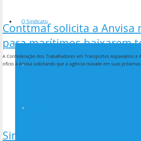
O Sindicato
Conttmaf solicita a Anvisa 
para marítimos baixarem t
A Confederação dos Trabalhadores em Transportes Aquaviários e A
ofício à Anvisa solicitando que a agência reavalie em suas próxima
História
Diretoria
Sindmar cobra apuração d