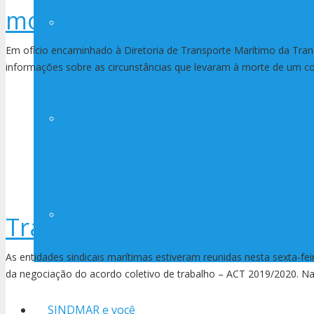
mortes de oficiais na Tran
Estatuto
Em ofício encaminhado à Diretoria de Transporte Marítimo da Tran
informações sobre as circunstâncias que levaram à morte de um 
Delegados
Investindo em pessoas
Transpetro entrega ofício 
As entidades sindicais marítimas estiveram reunidas nesta sexta-fe
da negociação do acordo coletivo de trabalho – ACT 2019/2020. N
SINDMAR e você