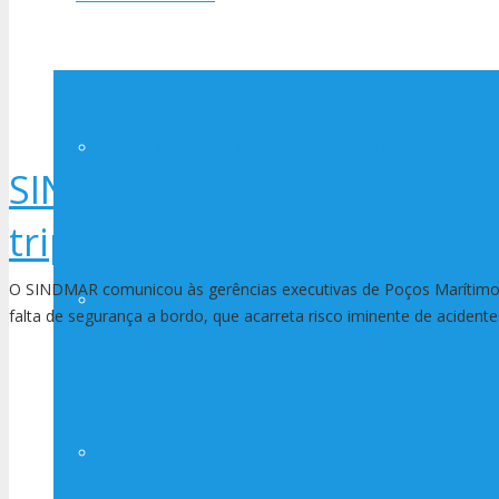
Como sindicalizar-se ou atualizar seus dados
SINDMAR alerta Petrobras s
tripulantes essenciais a bo
O SINDMAR comunicou às gerências executivas de Poços Marítimos 
ACTs
falta de segurança a bordo, que acarreta risco iminente de acident
Mensagens Sindicais