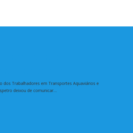
nciam falta de
na Transpetro
o dos Trabalhadores em Transportes Aquaviários e
spetro deixou de comunicar…