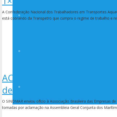
1×1
A Confederação Nacional dos Trabalhadores em Transportes Aqua
Legislação
está cobrando da Transpetro que cumpra o regime de trabalho e 
Assessoria de Previdência
ACT Abeam – SINDMAR form
Filiações
definida em Assembleia
O SINDMAR enviou ofício à Associação Brasileira das Empresas de
tomadas por aclamação na Assembleia Geral Conjunta dos Marítim