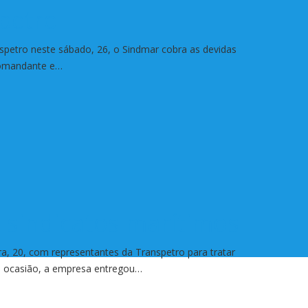
spetro
spetro neste sábado, 26, o Sindmar cobra as devidas
comandante e…
a sindicatos marítimos
ira, 20, com representantes da Transpetro para tratar
a ocasião, a empresa entregou…