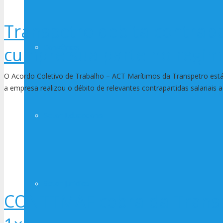
Transpetro debita contrap
Convênios
cumpre sua parte no regim
O Acordo Coletivo de Trabalho – ACT Marítimos da Transpetro está
a empresa realizou o débito de relevantes contrapartidas salariais
Setor Educacional
Setor Jurídico
CONTTMAF cobra da Trans