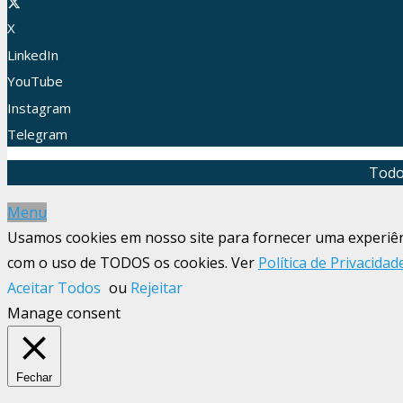
X
LinkedIn
YouTube
Instagram
Telegram
Todo
Menu
Usamos cookies em nosso site para fornecer uma experiênci
com o uso de TODOS os cookies. Ver
Política de Privacidad
Aceitar Todos
ou
Rejeitar
Manage consent
Fechar