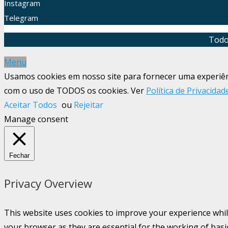
Instagram
Telegram
Todo
Menu
Usamos cookies em nosso site para fornecer uma experiênci
com o uso de TODOS os cookies. Ver
Política de Privacidad
Aceitar Todos
ou
Rejeitar
Manage consent
Fechar
Privacy Overview
This website uses cookies to improve your experience whil
your browser as they are essential for the working of basi