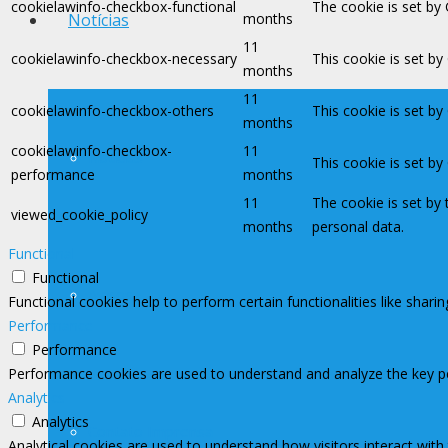
cookielawinfo-checkbox-functional
The cookie is set by
months
Notícias
11
cookielawinfo-checkbox-necessary
This cookie is set b
months
11
cookielawinfo-checkbox-others
This cookie is set b
months
cookielawinfo-checkbox-
11
Notícias
This cookie is set b
performance
months
11
The cookie is set by
viewed_cookie_policy
months
personal data.
Functional
Functional
Avisos
Functional cookies help to perform certain functionalities like shari
Performance
Performance
Performance cookies are used to understand and analyze the key perf
Analytics
Analytics
Contato Imprensa
Analytical cookies are used to understand how visitors interact with