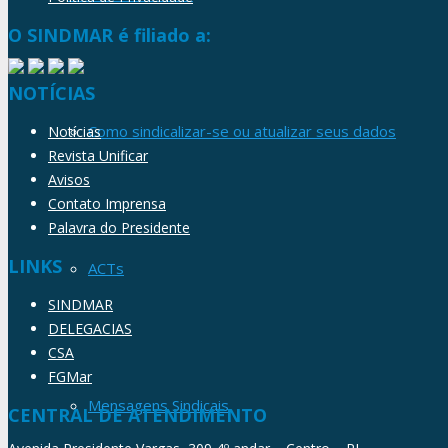
O SINDMAR é filiado a:
NOTÍCIAS
Como sindicalizar-se ou atualizar seus dados
Notícias
Revista Unificar
Avisos
Contato Imprensa
Palavra do Presidente
LINKS
ACTs
SINDMAR
DELEGACIAS
CSA
FGMar
Mensagens Sindicais
CENTRAL DE ATENDIMENTO