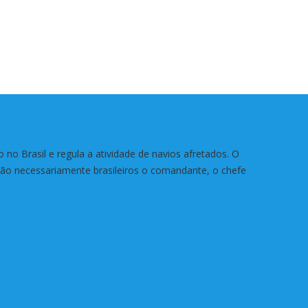
no Brasil e regula a atividade de navios afretados. O
rão necessariamente brasileiros o comandante, o chefe