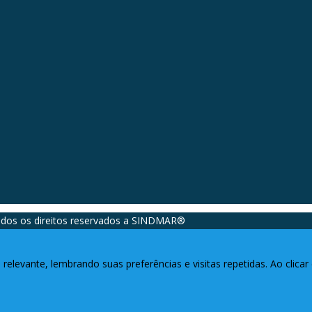
dos os direitos reservados a SINDMAR®️
relevante, lembrando suas preferências e visitas repetidas. Ao clic