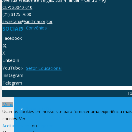
Avenida Presidente Vargas, 309 4º andar – Centro – RJ
CEP: 20040-010
(21) 3125-7600
secretaria@sindmar.org.br
Convênios
SOCIAIS
Facebook
X
LinkedIn
YouTube
Setor Educacional
Instagram
Telegram
To
Menu
Setor Jurídico
Usamos cookies em nosso site para fornecer uma experiência mais 
cookies. Ver
Política de Privacidade
.
Aceitar Todos
ou
Rejeitar