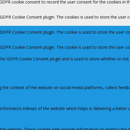
 GDPR cookie consent to record the user consent for the cookies in th
y GDPR Cookie Consent plugin. The cookies is used to store the user c
y GDPR Cookie Consent plugin. The cookie is used to store the user co
y GDPR Cookie Consent plugin. The cookie is used to store the user c
 the GDPR Cookie Consent plugin and is used to store whether or not 
ng the content of the website on social media platforms, collect feedb
ormance indexes of the website which helps in delivering a better us
 the website. These cookies help provide information on metrics the nu