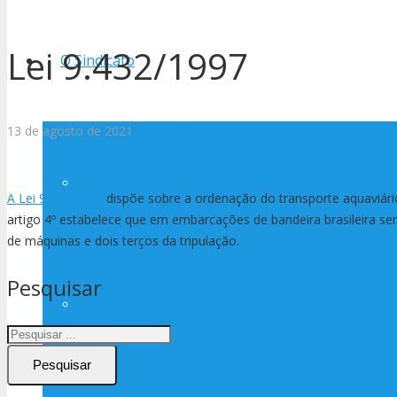
Lei 9.432/1997
O Sindicato
13 de agosto de 2021
Legislação
Leonardo
História
A Lei 9.432/1997
dispõe sobre a ordenação do transporte aquaviário 
artigo 4º estabelece que em embarcações de bandeira brasileira se
de máquinas e dois terços da tripulação.
Pesquisar
Diretoria
Pesquisar