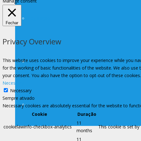
Manage consent
Legislação
Fechar
Privacy Overview
This website uses cookies to improve your experience while you nav
Assessoria de Previdência
for the working of basic functionalities of the website. We also use
your consent. You also have the option to opt-out of these cookies
Necessary
Necessary
Sempre ativado
Filiações
Necessary cookies are absolutely essential for the website to funct
Cookie
Duração
11
cookielawinfo-checkbox-analytics
This cookie is set by
months
11