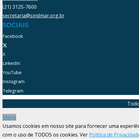
(21) 3125-7600
secretaria@sindmar.org.br
SOCIAIS
Facebook
X
LinkedIn
YouTube
Instagram
Telegram
Todo
Menu
Usamos cookies em nosso site para fornecer uma experiênci
com o uso de TODOS os cookies. Ver
Política de Privacidad