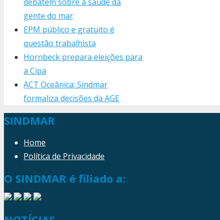
debatem sobre a saúde da
gente do mar
EPM público e gratuito é
questão trabalhista
Hornbeck prepara eleições para
a Cipa
ACT Oceânica: Sindmar
formaliza decisões da AGE
SINDMAR
Home
Política de Privacidade
O SINDMAR é filiado a:
NOTÍCIAS