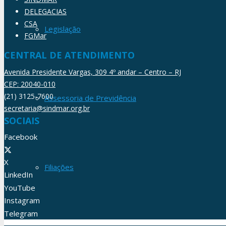
DELEGACIAS
CSA
Legislação
FGMar
CENTRAL DE ATENDIMENTO
Avenida Presidente Vargas, 309 4º andar – Centro – RJ
CEP: 20040-010
(21) 3125-7600
Assessoria de Previdência
secretaria@sindmar.org.br
SOCIAIS
Facebook
X
Filiações
LinkedIn
YouTube
Instagram
Telegram