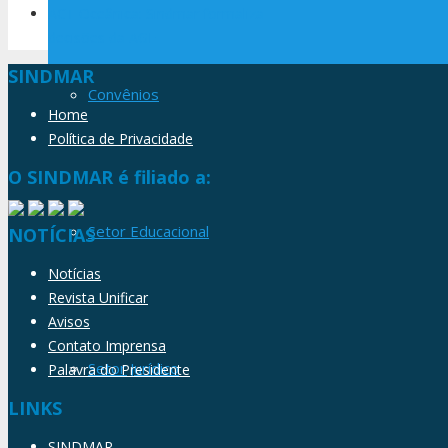
ACT Oceânica: Sindmar formaliza
decisões da AGE
SINDMAR
Convênios
Home
Política de Privacidade
O SINDMAR é filiado a:
Setor Educacional
NOTÍCIAS
Notícias
Revista Unificar
Avisos
Contato Imprensa
Setor Jurídico
Palavra do Presidente
LINKS
SINDMAR