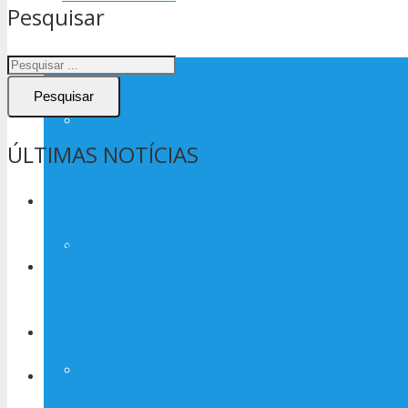
Pesquisar
Pesquisar
Como sindicalizar-se ou atualizar seus dados
ÚLTIMAS NOTÍCIAS
MSL Serviços do Brasil é mais um
exemplo dos danos causados pela
ACTs
terceirização na Petrobras
Sindmar e especialistas em medicina
marítima e hiperbárica debatem
sobre a saúde da gente do mar
EPM público e gratuito é questão
trabalhista
Mensagens Sindicais
Hornbeck prepara eleições para a
Cipa