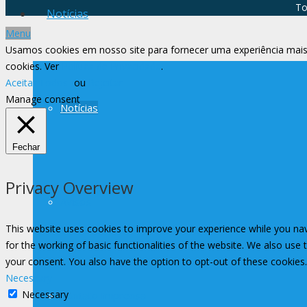
To
Notícias
Menu
Usamos cookies em nosso site para fornecer uma experiência mais 
cookies. Ver
Política de Privacidade
.
Aceitar Todos
ou
Rejeitar
Manage consent
Notícias
Fechar
Privacy Overview
Avisos
This website uses cookies to improve your experience while you nav
for the working of basic functionalities of the website. We also use
your consent. You also have the option to opt-out of these cookies
Necessary
Necessary
Contato Imprensa