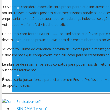
“O Sindmar considera especialmente preocupante que iniciativas d
Estatuto
por interesses privados possam criar mecanismos paralelos de ac
empresarial, exclusão de trabalhadores, cobrança indevida, seleção
Autoridade Marítima”, diz trecho do ofício.
De acordo com fontes na FNTTAA, os sindicatos que fazem parte
devem se reunir nos próximos dias para dar encaminhamento ao as
Delegados
Se você foi vítima de cobrança indevida de valores para a realizaç
e documentos que comprovem essa situação para secretaria@sindma
Lembre-se de informar os seus contatos para podermos dar retorno.
buscar ressarcimento.
Investindo em pessoas
É necessário juntar forças para lutar por um Ensino Profissional Ma
de oportunidades.
SINDMAR e você