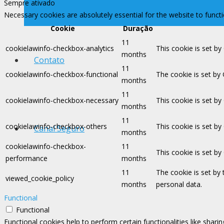
Sempre ativado
Necessary cookies are absolutely essential for the website to funct
Cookie
Duração
11
cookielawinfo-checkbox-analytics
This cookie is set by
months
Contato
11
cookielawinfo-checkbox-functional
The cookie is set by
months
11
cookielawinfo-checkbox-necessary
This cookie is set b
months
11
cookielawinfo-checkbox-others
This cookie is set b
Canal Seguro
months
cookielawinfo-checkbox-
11
This cookie is set b
performance
months
11
The cookie is set by
viewed_cookie_policy
months
personal data.
Functional
Functional
Functional cookies help to perform certain functionalities like shari