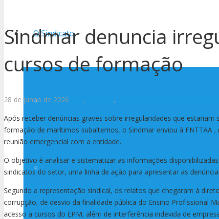
Sindmar denuncia irreg
O Sindicato
cursos de formação
28 de junho de 2026
des2
,
Notícias
,
Outras notícias
Aparecida Olivei
História
Após receber denúncias graves sobre irregularidades que estaria
formação de marítimos subalternos, o Sindmar enviou à FNTTAA , n
reunião emergencial com a entidade.
O objetivo é analisar e sistematizar as informações disponibilizadas
Diretoria
sindicatos do setor, uma linha de ação para apresentar as denúncia
Segundo a representação sindical, os relatos que chegaram à diret
corrupção, de desvio da finalidade pública do Ensino Profissional M
acesso a cursos do EPM, além de interferência indevida de empre