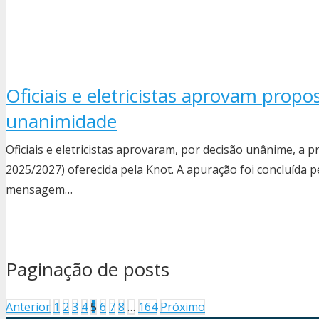
Oficiais e eletricistas aprovam prop
unanimidade
Oficiais e eletricistas aprovaram, por decisão unânime, a 
2025/2027) oferecida pela Knot. A apuração foi concluída 
mensagem…
Paginação de posts
Anterior
1
2
3
4
5
6
7
8
…
164
Próximo